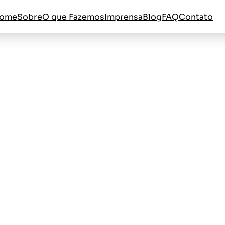
ome
Sobre
O que Fazemos
Imprensa
Blog
FAQ
Contato