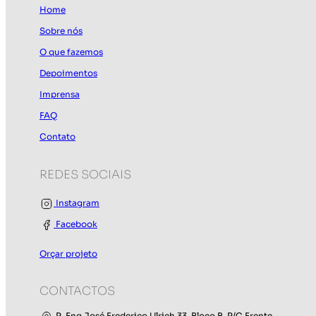
Home
Sobre nós
O que fazemos
Depoimentos
Imprensa
FAQ
Contato
REDES SOCIAIS
Instagram
Facebook
Orçar projeto
CONTACTOS
R. Eng José Frederico Ulrich 33, Bloco B, R/C Frente,