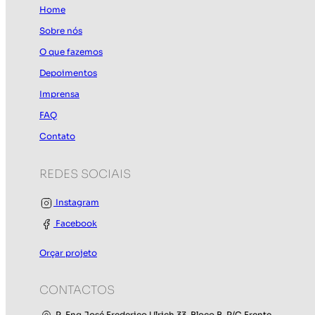
Home
Sobre nós
O que fazemos
Depoimentos
Imprensa
FAQ
Contato
REDES SOCIAIS
Instagram
Facebook
Orçar projeto
CONTACTOS
R. Eng José Frederico Ulrich 33, Bloco B, R/C Frente,