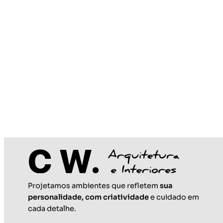
Projetamos ambientes que refletem
sua
personalidade, com criatividade
e cuidado em
CASACOMBR
cada detalhe.
Projeto em evidência no portal